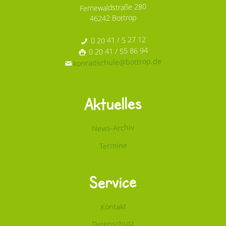
Fernewaldstraße 280
46242 Bottrop
0 20 41 / 5 27 12
0 20 41 / 55 86 94
konradschule@bottrop.de
Aktuelles
News-Archiv
Termine
Service
Kontakt
Datenschutz