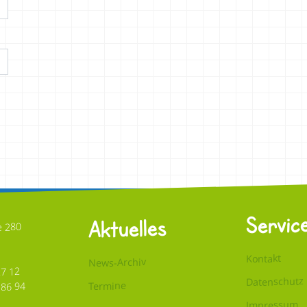
Servic
Aktuelles
e 280
Kontakt
News-Archiv
27 12
Datenschutz
Termine
 86 94
Impressum