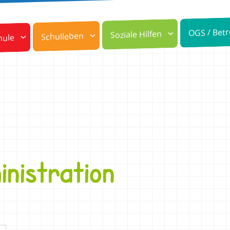
OGS / Bet
Soziale Hilfen
Schulleben
hule
inistration