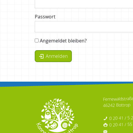
Passwort
Angemeldet bleiben?
Anmelden
Fernewaldstraß
46242 Bottrop
0 20 41 / 5 
0 20 41 / 55