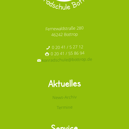
Fernewaldstraße 280
46242 Bottrop
0 20 41 / 5 27 12
0 20 41 / 55 86 94
konradschule@bottrop.de
Aktuelles
News-Archiv
Termine
Service