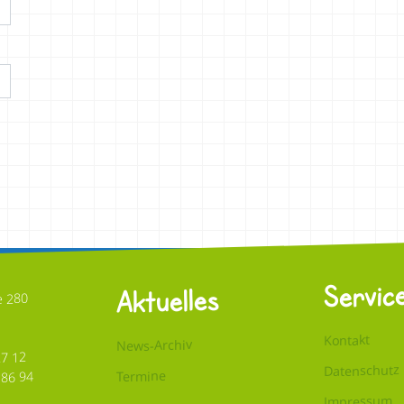
Servic
Aktuelles
e 280
Kontakt
News-Archiv
27 12
Datenschutz
Termine
 86 94
Impressum