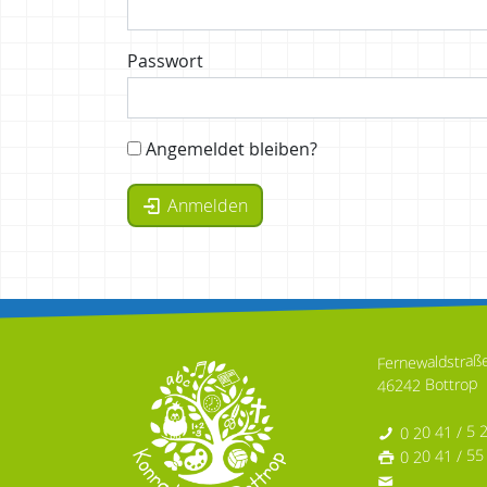
Passwort
Angemeldet bleiben?
Anmelden
Fernewaldstraß
46242 Bottrop
0 20 41 / 5 
0 20 41 / 55