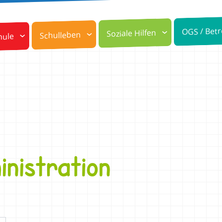
OGS / Bet
Soziale Hilfen
Schulleben
hule
inistration