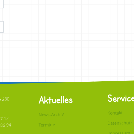
Servic
Aktuelles
e 280
Kontakt
News-Archiv
27 12
Datenschutz
Termine
 86 94
Impressum