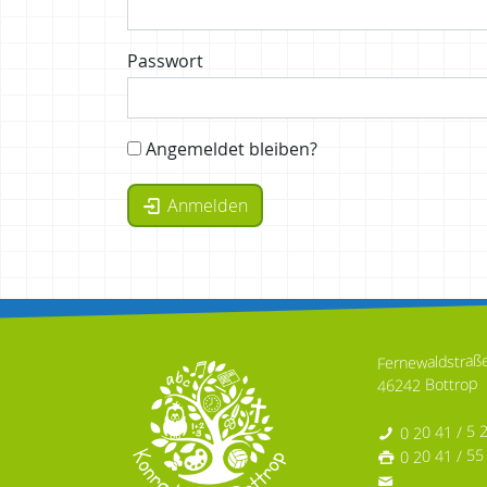
Passwort
Angemeldet bleiben?
Anmelden
Fernewaldstraß
46242 Bottrop
0 20 41 / 5 
0 20 41 / 55