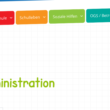
OGS / Bet
Soziale Hilfen
Schulleben
hule
inistration